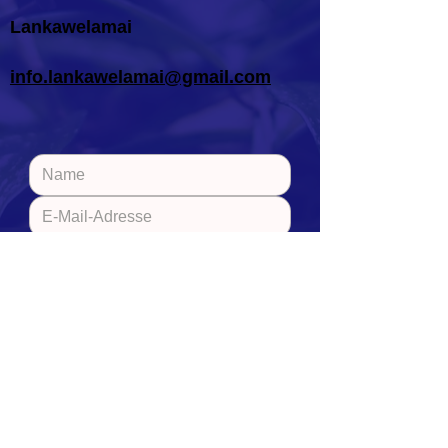
Lankawelamai
info.lankawelamai@gmail.com
Senden